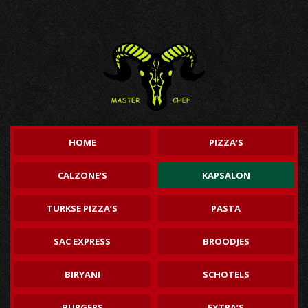
HOME
PIZZA’S
CALZONE’S
KAPSALON
TURKSE PIZZA’S
PASTA
SAC EXPRESS
BROODJES
BIRYANI
SCHOTELS
BURGERS
EXTRA’S