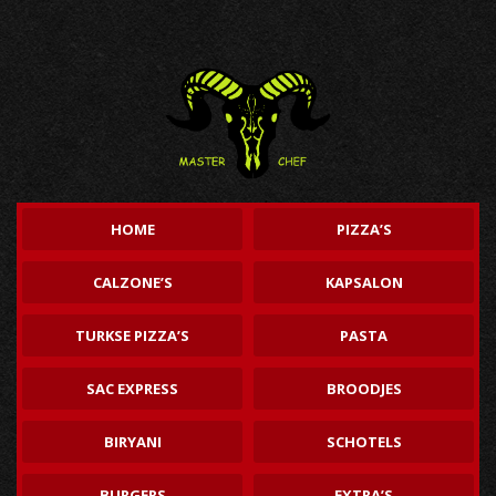
HOME
PIZZA’S
CALZONE’S
KAPSALON
TURKSE PIZZA’S
PASTA
SAC EXPRESS
BROODJES
BIRYANI
SCHOTELS
BURGERS
EXTRA’S